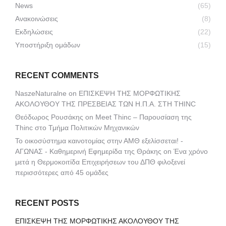
News
(65)
Ανακοινώσεις
(8)
Εκδηλώσεις
(22)
Υποστήριξη ομάδων
(15)
RECENT COMMENTS
NaszeNaturalne
on
ΕΠΙΣΚΕΨΗ ΤΗΣ ΜΟΡΦΩΤΙΚΗΣ
ΑΚΟΛΟΥΘΟΥ ΤΗΣ ΠΡΕΣΒΕΙΑΣ ΤΩΝ Η.Π.Α. ΣΤΗ THINC
Θεόδωρος Ρουσάκης
on
Meet Thinc – Παρουσίαση της
Thinc στο Τμήμα Πολιτικών Μηχανικών
Το οικοσύστημα καινοτομίας στην ΑΜΘ εξελίσσεται! -
ΑΓΩΝΑΣ - Καθημερινή Εφημερίδα της Θράκης
on
Ένα χρόνο
μετά η Θερμοκοιτίδα Επιχειρήσεων του ΔΠΘ φιλοξενεί
περισσότερες από 45 ομάδες
RECENT POSTS
ΕΠΙΣΚΕΨΗ ΤΗΣ ΜΟΡΦΩΤΙΚΗΣ ΑΚΟΛΟΥΘΟΥ ΤΗΣ