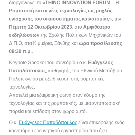
διοργανώνει το
«ΤHINC INNOVATION FORUM – Η
Ρομποτική και οι νέες τεχνολογίες ως μοχλός
ενίσχυσης του οικοσυστήματος καινοτομίας»
, την
Πέμπτη 12 Οκτωβρίου 2023
, στο
Αμφιθέατρο
εκδηλώσεων
της Σχολής Πολιτικών Μηχανικών του
Δ.Π.Θ, στα Κιμμέρια, Ξάνθης και
ώρα προσέλευσης
09:30 π.μ..
Keynote Speaker του συνεδρίου ο κ.
Ευάγγελος
Παπαδόπουλος
, καθηγητής του Εθνικού Μετσόβιου
Πολυτεχνείου με εξειδίκευση στις ρομποτικές
τεχνολογίες.
Aποτελεί μια εξαιρετική φωνή στον κόσμο της
τεχνολογίας και της ρομποτικής, με μια εντυπωσιακή
πορεία και επίδοση στον χώρο αυτό.
Ο κ.
Ευάγγελος Παπαδόπουλος
είναι επικεφαλής ενός
καινοτόμου ερευνητικού εργαστηρίου που έχει