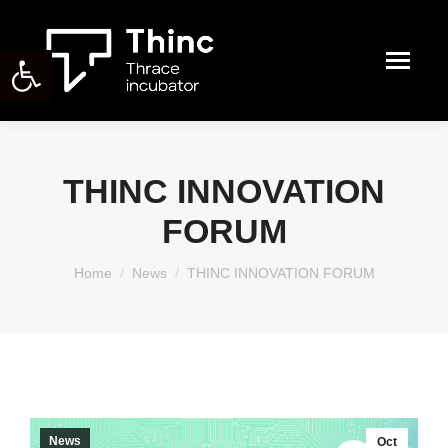
Open toolbar
Search:
ΤHINC INNOVATION
FORUM
You are here:
Home
News
ΤHINC INNOVATION FORUM
News
Oct