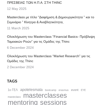
ΠΡΕΣΒΕΙΑΣ ΤΩΝ Η.Π.Α. ΣΤΗ THINC
12 May 2025
Μasterclass με τίτλο “Διαφήμιση & Δημιουργικότητα ” και το
Σεμινάριο ” Κίνητρα & Αναβλητικότητα,
11 March 2025
Ολοκλήρωση του Masterclass “Financial Basics- Πρόβλεψη
Ταμειακών Ροών” για τις Ομάδες της Thinc
6 December 2024
Ολοκλήρωση του Masterclass “Market Research” για τις
Ομάδες της Thinc
2 December 2024
TAGS
apotelesmata
1ο ΓΕΛ
event
bootcamp
erasmus
EYE
masterclasses
masteclass
mentoring
sessions