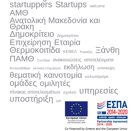
startuppers
Startups
welcome
ΑΜΘ
Ανατολική Μακεδονία και
Θράκη
Δημοκρίτειo
Δημοκρίτειο
Επιχείρηση
Εταιρία
Ξάνθη
Θερμοκοιτίδα
ΚΕΜΕΛ
Κυριαζής
ΠΑΜΘ
ανακοινώσεις
αποτελέσματα
Συνέδριο
εκδήλωση
επίσκεψη
δευτεροβάθμια
εικονική επιχείρηση
θεματική
καινοτομία
καλωσόρισμα
ομάδες
ομιλητές
υπηρεσίες
πίνακας αποτελεσμάτων
σχολείο
υποστήριξη
χρηματοδοτήσεις
χρηματοδότηση