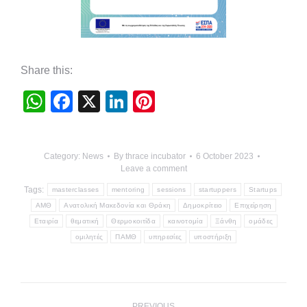
Share this:
WhatsApp
Facebook
X
LinkedIn
Pinterest
Category:
News
By
thrace incubator
6 October 2023
Leave a comment
Tags:
masterclasses
mentoring
sessions
startuppers
Startups
ΑΜΘ
Ανατολική Μακεδονία και Θράκη
Δημοκρίτειo
Επιχείρηση
Εταιρία
θεματική
Θερμοκοιτίδα
καινοτομία
Ξάνθη
ομάδες
ομιλητές
ΠΑΜΘ
υπηρεσίες
υποστήριξη
Post
PREVIOUS