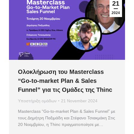
21
2024
Ολοκλήρωση του Masterclass
“Go-to-market Plan & Sales
Funnel” για τις Ομάδες της Thinc
Υποστήριξη ομάδων
21 November 2024
Masterclass “Go-to-market Plan & Sales Funnel” με
τους Δημήτρη Παξιμάδη και Στέφανο Τσιακμάκη Στις
20 Νοεμβρίου, η Thinc πραγματοποίησε με…