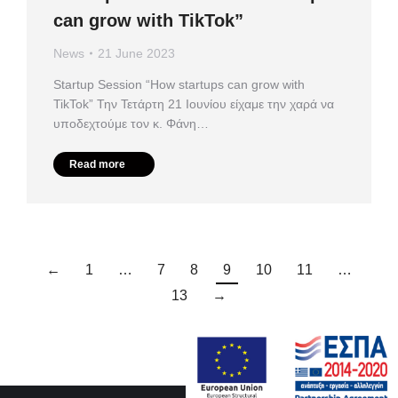
can grow with TikTok”
News
21 June 2023
Startup Session “How startups can grow with
TikTok” Την Τετάρτη 21 Ιουνίου είχαμε την χαρά να
υποδεχτούμε τον κ. Φάνη…
Read more
←
1
…
7
8
9
10
11
…
13
→