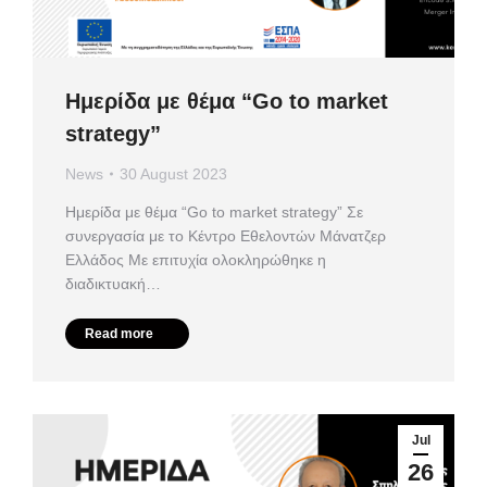
Ημερίδα με θέμα “Go to market
strategy”
News
30 August 2023
Ημερίδα με θέμα “Go to market strategy” Σε
συνεργασία με το Κέντρο Εθελοντών Μάνατζερ
Ελλάδος Με επιτυχία ολοκληρώθηκε η
διαδικτυακή…
Read more
Jul
26