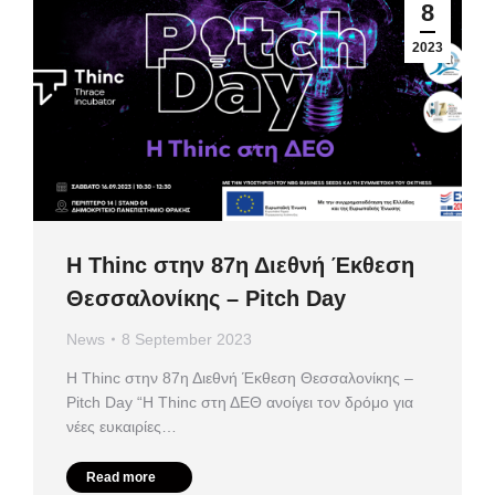
8
2023
Η Thinc στην 87η Διεθνή Έκθεση
Θεσσαλονίκης – Pitch Day
News
8 September 2023
Η Thinc στην 87η Διεθνή Έκθεση Θεσσαλονίκης –
Pitch Day “Η Thinc στη ΔΕΘ ανοίγει τον δρόμο για
νέες ευκαιρίες…
Read more