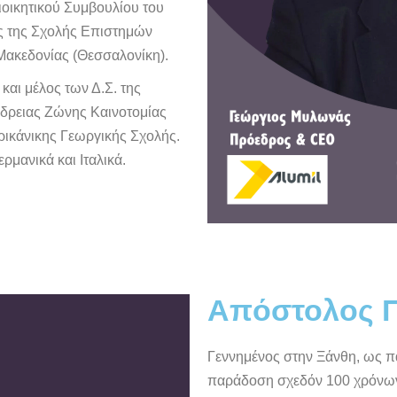
ιοικητικού Συμβουλίου του
ας της Σχολής Επιστημών
Μακεδονίας (Θεσσαλονίκη).
αι μέλος των Δ.Σ. της
νδρειας Ζώνης Καινοτομίας
ρικάνικης Γεωργικής Σχολής.
ρμανικά και Ιταλικά.
Απόστολος 
Γεννημένος στην Ξάνθη, ως πα
παράδοση σχεδόν 100 χρόνων