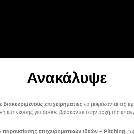
Ανακάλυψε
τε
διακεκριμένους επιχειρηματίες
να μοιράζονται
τις εμ
ηγή έμπνευσης για όσους βρίσκονται στην αρχή της επαγ
ό παρουσίασης επιχειρηματικών ιδεών – Pitching
, τ