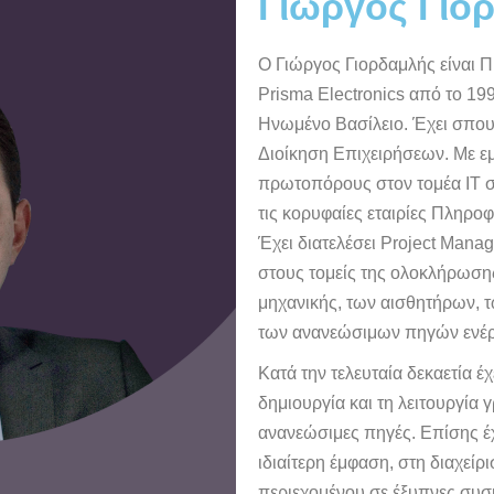
Γιώργος Γιο
Ο Γιώργος Γιορδαμλής είναι Π
Prisma Electronics από το 199
Ηνωμένο Βασίλειο. Έχει σπου
Διοίκηση Επιχειρήσεων. Με εμ
πρωτοπόρους στον τομέα IT σ
τις κορυφαίες εταιρίες Πληρο
Έχει διατελέσει Project Manag
στους τομείς της ολοκλήρωση
μηχανικής, των αισθητήρων, τ
των ανανεώσιμων πηγών ενέρ
Κατά την τελευταία δεκαετία έχ
δημιουργία και τη λειτουργία
ανανεώσιμες πηγές. Επίσης έ
ιδιαίτερη έμφαση, στη διαχεί
περιεχομένου σε έξυπνες συσκ