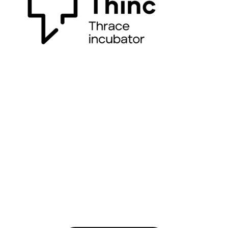
Αυτό που χρειάζεστε για να επιταχύνετε τις ιδέες σας!
(+30) 2541079160
info@thinc.duth.gr