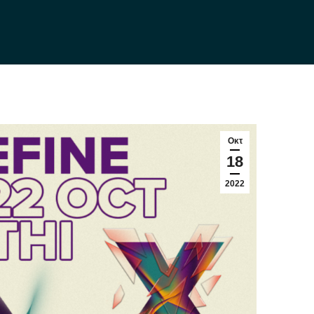
Οκτ
18
2022