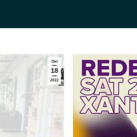
Οκτ
18
2022