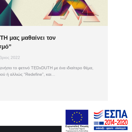
H μας μαθαίνει τον
σμό”
βριος 2022
ενήσει το φετινό TEDxDUTH με ένα ιδιαίτερο θέμα,
ού ή αλλιώς “Redefine”, και…