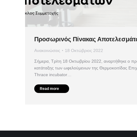
Προσωρινός Πίνακας Αποτελεσμάτω
Ανακοινώσεις
18 Οκτώβριος 2022
Σήμερα, Τρίτη 18 Οκτωβρίου 2022, αναρτήθηκε ο π
κατάταξης των ωφελούμενων της Θερμοκοιτίδας Επιχ
Thrace incubator…
Read more