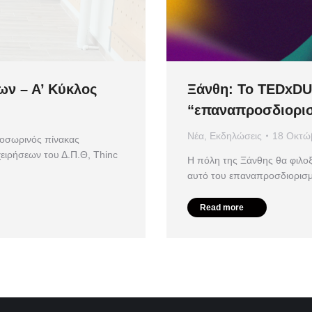
Ξάνθη: Το TEDxDUT
ν – Α’ Κύκλος
“επαναπροσδιορι
Νέα
,
Εκδηλώσεις
18 Οκτώ
ροσωρινός πίνακας
ειρήσεων του Δ.Π.Θ, Thinc
Η πόλη της Ξάνθης θα φιλοξ
αυτό του επαναπροσδιορισμ
Read more