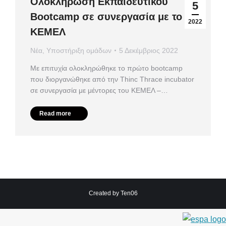
Ολοκλήρωση Εκπαιδευτικού
5
Bootcamp σε συνεργασία με το
2022
ΚΕΜΕΛ
Νέα
,
Υποστήριξη ομάδων
5 Δεκέμβριος 2022
Με επιτυχία ολοκληρώθηκε το πρώτο bootcamp
που διοργανώθηκε από την Thinc Thrace incubator
σε συνεργασία με μέντορες του ΚΕΜΕΛ –…
Read more
Created by
Ten06