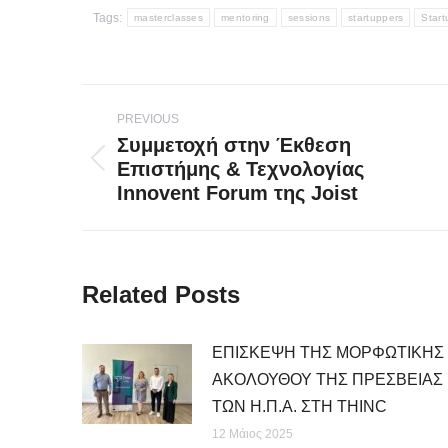
Tags:
masterclasses
mentoring
sessions
startuppers
Start
Post
PREVIOUS
navigation
Συμμετοχή στην Έκθεση
Επιστήμης & Τεχνολογίας
Previous
Innovent Forum της Joist
post:
Related Posts
ΕΠΙΣΚΕΨΗ ΤΗΣ ΜΟΡΦΩΤΙΚΗΣ
ΑΚΟΛΟΥΘΟΥ ΤΗΣ ΠΡΕΣΒΕΙΑΣ
ΤΩΝ Η.Π.Α. ΣΤΗ THINC
12 Μάιος 2025