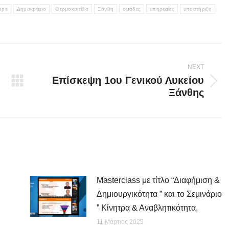
ups
Δημοκρίτειo
Θερμοκοιτίδα
Ξάνθη
ομάδες
υπηρεσίες
υποστήριξη
NEXT
Επίσκεψη 1ου Γενικού Λυκείου
Next
Ξάνθης
post:
Μasterclass με τίτλο “Διαφήμιση &
Δημιουργικότητα ” και το Σεμινάριο
” Κίνητρα & Αναβλητικότητα,
11 Μάρτιος 2025