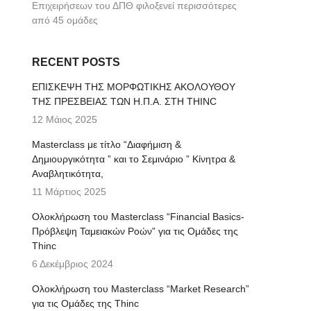
Επιχειρήσεων του ΔΠΘ φιλοξενεί περισσότερες
από 45 ομάδες
RECENT POSTS
ΕΠΙΣΚΕΨΗ ΤΗΣ ΜΟΡΦΩΤΙΚΗΣ ΑΚΟΛΟΥΘΟΥ
ΤΗΣ ΠΡΕΣΒΕΙΑΣ ΤΩΝ Η.Π.Α. ΣΤΗ THINC
12 Μάιος 2025
Μasterclass με τίτλο “Διαφήμιση &
Δημιουργικότητα ” και το Σεμινάριο ” Κίνητρα &
Αναβλητικότητα,
11 Μάρτιος 2025
Ολοκλήρωση του Masterclass “Financial Basics-
Πρόβλεψη Ταμειακών Ροών” για τις Ομάδες της
Thinc
6 Δεκέμβριος 2024
Ολοκλήρωση του Masterclass “Market Research”
για τις Ομάδες της Thinc