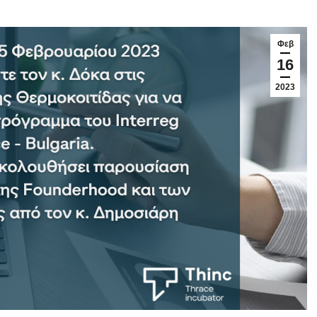
Φεβ
16
2023