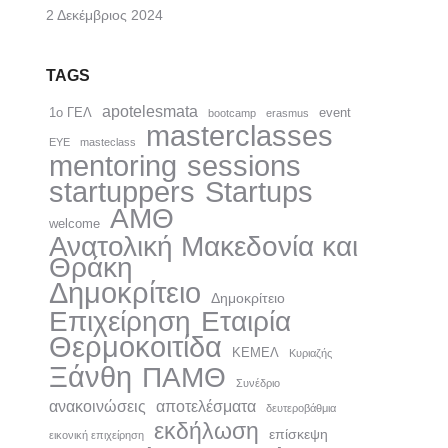
2 Δεκέμβριος 2024
TAGS
apotelesmata
1ο ΓΕΛ
event
bootcamp
erasmus
masterclasses
EYE
masteclass
mentoring
sessions
startuppers
Startups
ΑΜΘ
welcome
Ανατολική Μακεδονία και
Θράκη
Δημοκρίτειo
Δημοκρίτειο
Επιχείρηση
Εταιρία
Θερμοκοιτίδα
ΚΕΜΕΛ
Κυριαζής
Ξάνθη
ΠΑΜΘ
Συνέδριο
ανακοινώσεις
αποτελέσματα
δευτεροβάθμια
εκδήλωση
επίσκεψη
εικονική επιχείρηση