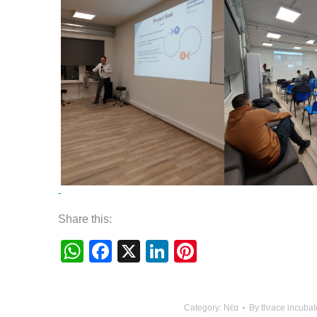
Share this:
WhatsApp
Facebook
X
LinkedIn
Pinterest
Category:
Νέα
By
thrace incubat