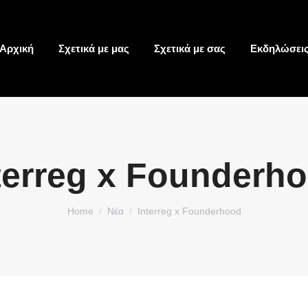
Αρχική
Σχετικά με μας
Σχετικά με σας
Εκδηλώσει
terreg x Founderh
You are here:
Home
Νέα
Interreg x Founderhood