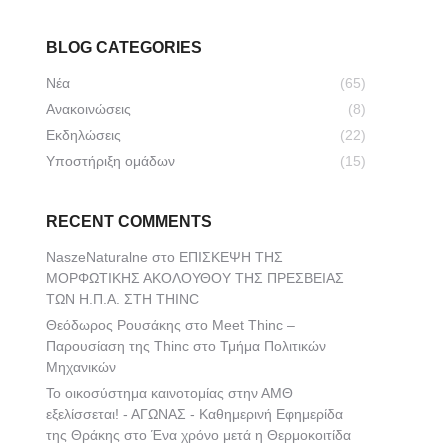
BLOG CATEGORIES
Νέα
(65)
Ανακοινώσεις
(8)
Εκδηλώσεις
(22)
Υποστήριξη ομάδων
(15)
RECENT COMMENTS
NaszeNaturalne
στο
ΕΠΙΣΚΕΨΗ ΤΗΣ
ΜΟΡΦΩΤΙΚΗΣ ΑΚΟΛΟΥΘΟΥ ΤΗΣ ΠΡΕΣΒΕΙΑΣ
ΤΩΝ Η.Π.Α. ΣΤΗ THINC
Θεόδωρος Ρουσάκης
στο
Meet Thinc –
Παρουσίαση της Thinc στο Τμήμα Πολιτικών
Μηχανικών
Το οικοσύστημα καινοτομίας στην ΑΜΘ
εξελίσσεται! - ΑΓΩΝΑΣ - Καθημερινή Εφημερίδα
της Θράκης
στο
Ένα χρόνο μετά η Θερμοκοιτίδα