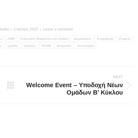
ubator
2 Ιούνιος 2023
Leave a comment
ps
ΑΜΘ
Ανατολική Μακεδονία και Θράκη
Δημοκρίτειo
Επιχείρηση
Εταιρία
η
ομάδες
ομιλητές
ΠΑΜΘ
υπηρεσίες
υποστήριξη
NEXT
Welcome Event – Υποδοχή Νέων
Next
Ομάδων Β’ Κύκλου
post: