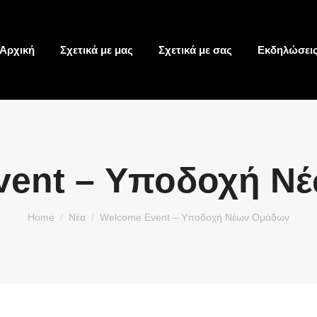
Αρχική
Σχετικά με μας
Σχετικά με σας
Εκδηλώσει
vent – Υποδοχή Ν
You are here:
Home
Νέα
Welcome Event – Υποδοχή Νέων Ομάδων