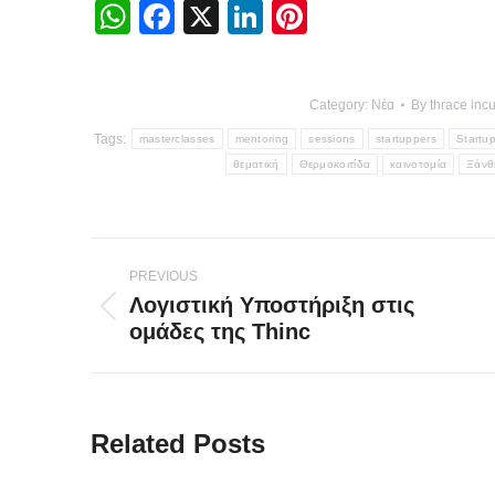
WhatsApp
Facebook
X
LinkedIn
Pinterest
Category:
Νέα
By
thrace inc
Tags:
masterclasses
mentoring
sessions
startuppers
Startu
θεματική
Θερμοκοιτίδα
καινοτομία
Ξάνθ
Post
PREVIOUS
navigation
Λογιστική Υποστήριξη στις
Previous
ομάδες της Thinc
post:
Related Posts