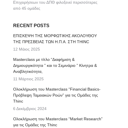
Επιχειρήσεων του ΔΠΘ φιλοξενεί περισσότερες
από 45 ομάδες
RECENT POSTS
ΕΠΙΣΚΕΨΗ ΤΗΣ ΜΟΡΦΩΤΙΚΗΣ ΑΚΟΛΟΥΘΟΥ
ΤΗΣ ΠΡΕΣΒΕΙΑΣ ΤΩΝ Η.Π.Α. ΣΤΗ THINC
12 Μάιος 2025
Μasterclass με τίτλο “Διαφήμιση &
Δημιουργικότητα ” και το Σεμινάριο ” Κίνητρα &
Αναβλητικότητα,
11 Μάρτιος 2025
Ολοκλήρωση του Masterclass “Financial Basics-
Πρόβλεψη Ταμειακών Ροών” για τις Ομάδες της
Thinc
6 Δεκέμβριος 2024
Ολοκλήρωση του Masterclass “Market Research”
για τις Ομάδες της Thinc