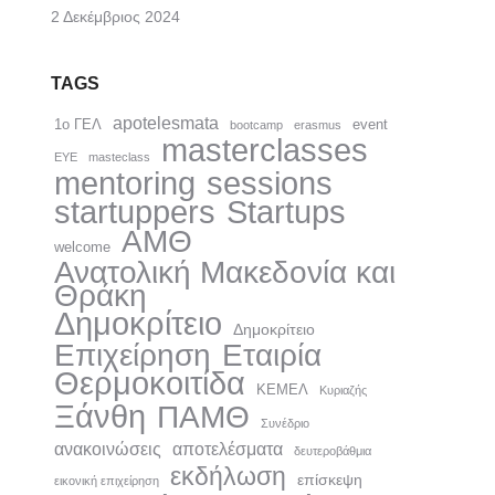
2 Δεκέμβριος 2024
TAGS
apotelesmata
1ο ΓΕΛ
event
bootcamp
erasmus
masterclasses
EYE
masteclass
mentoring
sessions
startuppers
Startups
ΑΜΘ
welcome
Ανατολική Μακεδονία και
Θράκη
Δημοκρίτειo
Δημοκρίτειο
Επιχείρηση
Εταιρία
Θερμοκοιτίδα
ΚΕΜΕΛ
Κυριαζής
Ξάνθη
ΠΑΜΘ
Συνέδριο
ανακοινώσεις
αποτελέσματα
δευτεροβάθμια
εκδήλωση
επίσκεψη
εικονική επιχείρηση