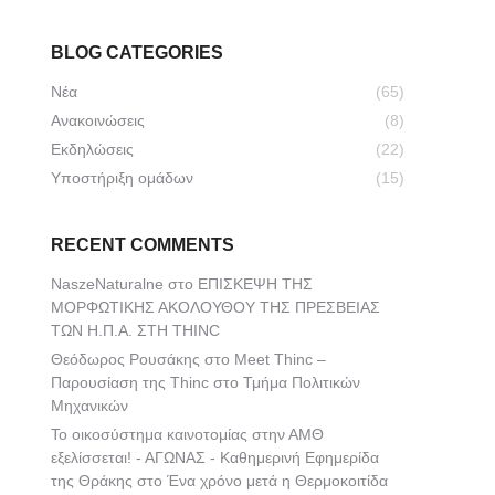
BLOG CATEGORIES
Νέα
(65)
Ανακοινώσεις
(8)
Εκδηλώσεις
(22)
Υποστήριξη ομάδων
(15)
RECENT COMMENTS
NaszeNaturalne
στο
ΕΠΙΣΚΕΨΗ ΤΗΣ
ΜΟΡΦΩΤΙΚΗΣ ΑΚΟΛΟΥΘΟΥ ΤΗΣ ΠΡΕΣΒΕΙΑΣ
ΤΩΝ Η.Π.Α. ΣΤΗ THINC
Θεόδωρος Ρουσάκης
στο
Meet Thinc –
Παρουσίαση της Thinc στο Τμήμα Πολιτικών
Μηχανικών
Το οικοσύστημα καινοτομίας στην ΑΜΘ
εξελίσσεται! - ΑΓΩΝΑΣ - Καθημερινή Εφημερίδα
της Θράκης
στο
Ένα χρόνο μετά η Θερμοκοιτίδα