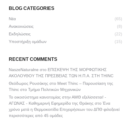
BLOG CATEGORIES
Νέα
(65)
Ανακοινώσεις
(8)
Εκδηλώσεις
(22)
Υποστήριξη ομάδων
(15)
RECENT COMMENTS
NaszeNaturalne
στο
ΕΠΙΣΚΕΨΗ ΤΗΣ ΜΟΡΦΩΤΙΚΗΣ
ΑΚΟΛΟΥΘΟΥ ΤΗΣ ΠΡΕΣΒΕΙΑΣ ΤΩΝ Η.Π.Α. ΣΤΗ THINC
Θεόδωρος Ρουσάκης
στο
Meet Thinc – Παρουσίαση της
Thinc στο Τμήμα Πολιτικών Μηχανικών
Το οικοσύστημα καινοτομίας στην ΑΜΘ εξελίσσεται! -
ΑΓΩΝΑΣ - Καθημερινή Εφημερίδα της Θράκης
στο
Ένα
χρόνο μετά η Θερμοκοιτίδα Επιχειρήσεων του ΔΠΘ φιλοξενεί
περισσότερες από 45 ομάδες