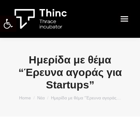
Ανοίξτε τη γραμμή εργαλείων
Search:
Ημερίδα με θέμα
“Έρευνα αγοράς για
Startups”
You are here:
Home
Νέα
Ημερίδα με θέμα “Έρευνα αγοράς…