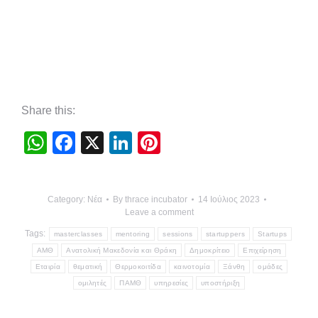
Share this:
WhatsApp
Facebook
X
LinkedIn
Pinterest
Category:
Νέα
By
thrace incubator
14 Ιούλιος 2023
Leave a comment
Tags:
masterclasses
mentoring
sessions
startuppers
Startups
ΑΜΘ
Ανατολική Μακεδονία και Θράκη
Δημοκρίτειo
Επιχείρηση
Εταιρία
θεματική
Θερμοκοιτίδα
καινοτομία
Ξάνθη
ομάδες
ομιλητές
ΠΑΜΘ
υπηρεσίες
υποστήριξη