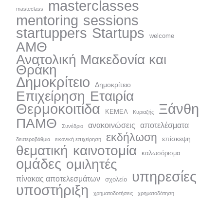
masterclasses
masteclass
mentoring
sessions
startuppers
Startups
welcome
ΑΜΘ
Ανατολική Μακεδονία και
Θράκη
Δημοκρίτειo
Δημοκρίτειο
Επιχείρηση
Εταιρία
Ξάνθη
Θερμοκοιτίδα
ΚΕΜΕΛ
Κυριαζής
ΠΑΜΘ
ανακοινώσεις
αποτελέσματα
Συνέδριο
εκδήλωση
επίσκεψη
δευτεροβάθμια
εικονική επιχείρηση
θεματική
καινοτομία
καλωσόρισμα
ομάδες
ομιλητές
υπηρεσίες
πίνακας αποτελεσμάτων
σχολείο
υποστήριξη
χρηματοδοτήσεις
χρηματοδότηση