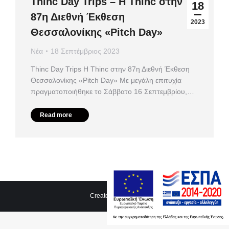
Thinc Day Trips – Η Thinc στην
18
87η Διεθνή Έκθεση
2023
Θεσσαλονίκης «Pitch Day»
Νέα
18 Σεπτέμβριος 2023
Thinc Day Trips Η Thinc στην 87η Διεθνή Έκθεση
Θεσσαλονίκης «Pitch Day» Με μεγάλη επιτυχία
πραγματοποιήθηκε το Σάββατο 16 Σεπτεμβρίου,…
Read more
Created by
Ten06