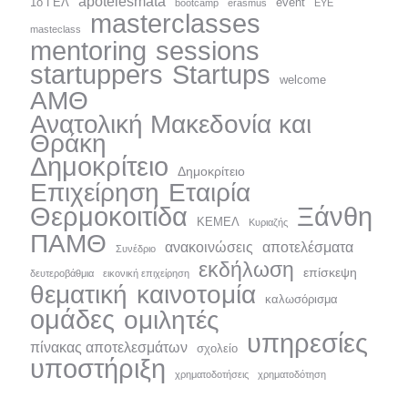
apotelesmata
1ο ΓΕΛ
event
bootcamp
erasmus
EYE
masterclasses
masteclass
mentoring
sessions
startuppers
Startups
welcome
ΑΜΘ
Ανατολική Μακεδονία και
Θράκη
Δημοκρίτειo
Δημοκρίτειο
Επιχείρηση
Εταιρία
Ξάνθη
Θερμοκοιτίδα
ΚΕΜΕΛ
Κυριαζής
ΠΑΜΘ
ανακοινώσεις
αποτελέσματα
Συνέδριο
εκδήλωση
επίσκεψη
δευτεροβάθμια
εικονική επιχείρηση
θεματική
καινοτομία
καλωσόρισμα
ομάδες
ομιλητές
υπηρεσίες
πίνακας αποτελεσμάτων
σχολείο
υποστήριξη
χρηματοδοτήσεις
χρηματοδότηση