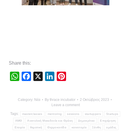
Share this:
WhatsApp
Facebook
X
LinkedIn
Pinterest
Category:
Νέα
By
thrace incubator
2 Οκτώβριος 2023
Leave a comment
Tags:
masterclasses
mentoring
sessions
startuppers
Startups
ΑΜΘ
Ανατολική Μακεδονία και Θράκη
Δημοκρίτειo
Επιχείρηση
Εταιρία
θεματική
Θερμοκοιτίδα
καινοτομία
Ξάνθη
ομάδες