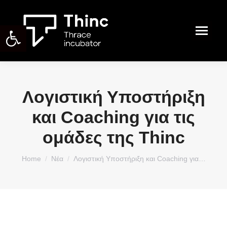
Ανοίξτε τη γραμμή εργαλείων
Search:
Λογιστική Υποστήριξη
και Coaching για τις
ομάδες της Thinc
You are here:
Home
Νέα
Λογιστική Υποστήριξη και Coaching για…