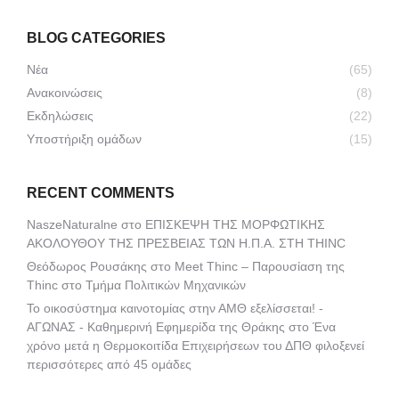
BLOG CATEGORIES
Νέα
(65)
Ανακοινώσεις
(8)
Εκδηλώσεις
(22)
Υποστήριξη ομάδων
(15)
RECENT COMMENTS
NaszeNaturalne
στο
ΕΠΙΣΚΕΨΗ ΤΗΣ ΜΟΡΦΩΤΙΚΗΣ
ΑΚΟΛΟΥΘΟΥ ΤΗΣ ΠΡΕΣΒΕΙΑΣ ΤΩΝ Η.Π.Α. ΣΤΗ THINC
Θεόδωρος Ρουσάκης
στο
Meet Thinc – Παρουσίαση της
Thinc στο Τμήμα Πολιτικών Μηχανικών
Το οικοσύστημα καινοτομίας στην ΑΜΘ εξελίσσεται! -
ΑΓΩΝΑΣ - Καθημερινή Εφημερίδα της Θράκης
στο
Ένα
χρόνο μετά η Θερμοκοιτίδα Επιχειρήσεων του ΔΠΘ φιλοξενεί
περισσότερες από 45 ομάδες