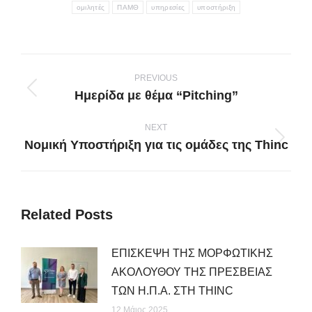
ομιλητές
ΠΑΜΘ
υπηρεσίες
υποστήριξη
Post
navigation
PREVIOUS
Ημερίδα με θέμα “Pitching”
Previous
post:
NEXT
Νομική Υποστήριξη για τις ομάδες της Thinc
Next
post:
Related Posts
ΕΠΙΣΚΕΨΗ ΤΗΣ ΜΟΡΦΩΤΙΚΗΣ
ΑΚΟΛΟΥΘΟΥ ΤΗΣ ΠΡΕΣΒΕΙΑΣ
ΤΩΝ Η.Π.Α. ΣΤΗ THINC
12 Μάιος 2025