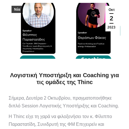
Νέα
Οκτ
2
2023
Λογιστική Υποστήριξη και Coaching για
τις ομάδες της Thinc
Σήμερα, Δευτέρα 2 Οκτωβρίου, πραγματοποιήθηκε
διπλό Session Λογιστικής Υποστήριξης και Coaching.
Η Thinc είχε τη χαρά να φιλοξενήσει τον κ. Φίλιππο
Παραστατίδη, Συνιδρυτή της ΦΜ Επιχειρείν και