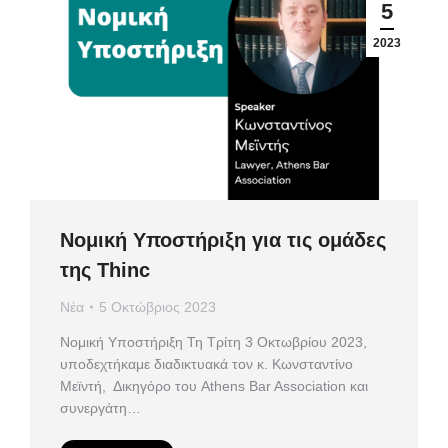
5
2023
Νομική Υποστήριξη για τις ομάδες
της Thinc
Νέα
5 Οκτώβριος 2023
Νομική Υποστήριξη Τη Τρίτη 3 Οκτωβρίου 2023,
υποδεχτήκαμε διαδικτυακά τον κ. Κωνσταντίνο
Μεϊντή, Δικηγόρο του Athens Bar Association και
συνεργάτη…