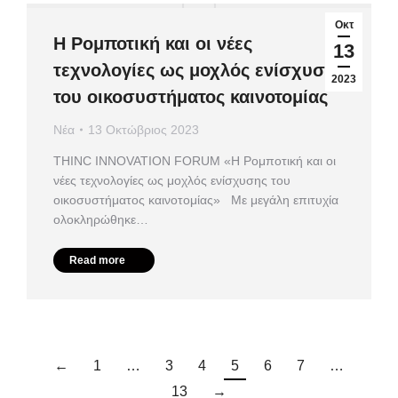
Οκτ
Η Ρομποτική και οι νέες
13
τεχνολογίες ως μοχλός ενίσχυσης
2023
του οικοσυστήματος καινοτομίας
Νέα
13 Οκτώβριος 2023
ΤHINC INNOVATION FORUM «Η Ρομποτική και οι
νέες τεχνολογίες ως μοχλός ενίσχυσης του
οικοσυστήματος καινοτομίας» Με μεγάλη επιτυχία
ολοκληρώθηκε…
Read more
←
1
…
3
4
5
6
7
…
13
→