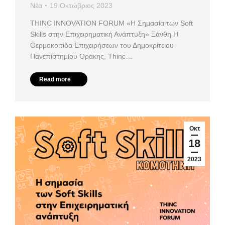
Νέα
19 Οκτώβριος 2023
ΤHINC INNOVATION FORUM «Η Σημασία των Soft
Skills στην Επιχειρηματική Ανάπτυξη» Ξάνθη Η
Θερμοκοιτίδα Επιχειρήσεων του Δημοκρίτειου
Πανεπιστημίου Θράκης, Thinc…
Read more
Οκτ
18
2023