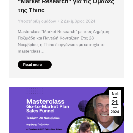
“Market Research” για τις Ομάδες
της Thinc
Υποστήριξη ομάδων
2 Δεκέμβριος 2024
Masterclass “Market Research” με τους Δημήτρη
Παξιμάδη και Παντελή Κονταξάκη Στις 28
Νοεμβρίου, η Thinc διοργάνωσε με επιτυχία το
masterclass…
Read more
Νοέ
21
2024