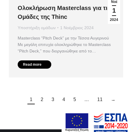
Νοέ
Ολοκλήρωση Masterclass για τις
1
Ομάδες της Thinc
2024
Υποστήριξη ομάδων
1 Νοέμβριος 2024
Masterclass “Pitch Deck” με την Τέσσα Αυγερινού
Με μεγάλη επιτυχία ολοκληρώθηκε το Masterclass
“Pitch Deck,” που διοργανώθηκε από το…
Read more
1
2
3
4
5
…
11
→