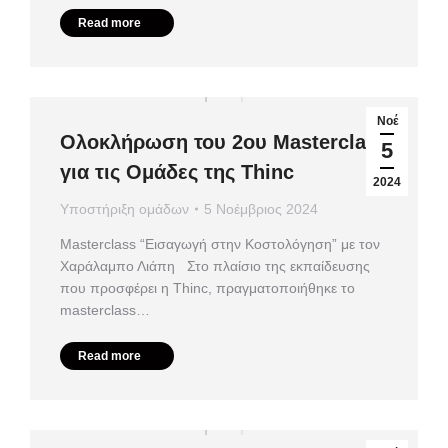
Read more
Νοέ
Ολοκλήρωση του 2ου Masterclass
5
για τις Ομάδες της Thinc
2024
Υποστήριξη ομάδων
5 Νοέμβριος 2024
Masterclass “Εισαγωγή στην Κοστολόγηση” με τον
Χαράλαμπο Λιάπη Στο πλαίσιο της εκπαίδευσης
που προσφέρει η Thinc, πραγματοποιήθηκε το
masterclass…
Read more