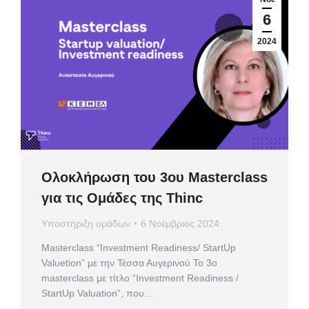
6
2024
Ολοκλήρωση του 3ου Masterclass
για τις Ομάδες της Thinc
Υποστήριξη ομάδων
6 Νοέμβριος 2024
Masterclass “Investment Readiness/ StartUp
Valuetion” με την Τέσσα Αυγερινού Το 3ο
masterclass με τίτλο “Investment Readiness /
StartUp Valuation”, που…