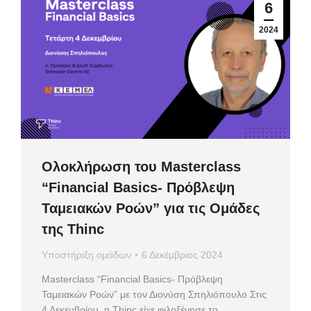
6
2024
Ολοκλήρωση του Masterclass
“Financial Basics- Πρόβλεψη
Ταμειακών Ροών” για τις Ομάδες
της Thinc
Υποστήριξη ομάδων
6 Δεκέμβριος 2024
Masterclass “Financial Basics- Πρόβλεψη
Ταμειακών Ροών” με τον Διονύση Σπηλιόπουλο Στις
4 Δεκεμβρίου, η Thinc είχε φιλοξένησε το