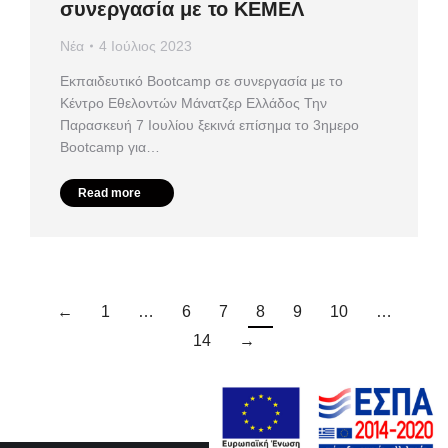
συνεργασία με το ΚΕΜΕΛ
Νέα
4 Ιούλιος 2023
Εκπαιδευτικό Bootcamp σε συνεργασία με το
Κέντρο Εθελοντών Μάνατζερ Ελλάδος Την
Παρασκευή 7 Ιουλίου ξεκινά επίσημα το 3ημερο
Bootcamp για…
Read more
←
1
…
6
7
8
9
10
…
14
→