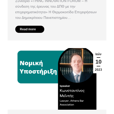
Συνέδριο «ΤHINC INNOVATION FORUM – Η
σύνδεση της έρευνας του ΔΠΘ με την
επιχειρηματικότητα» Η Θερμοκοιτίδα Επιχειρήσεων
του Δημοκρίτειου Πανεπιστημίου…
Read more
Ιούν
10
2023