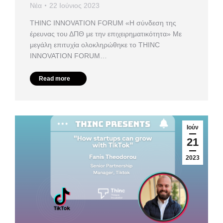
Νέα
22 Ιούνιος 2023
ΤHINC INNOVATION FORUM «Η σύνδεση της
έρευνας του ΔΠΘ με την επιχειρηματικότητα» Με
μεγάλη επιτυχία ολοκληρώθηκε το ΤHINC
INNOVATION FORUM…
Read more
Ιούν
21
2023