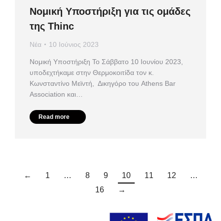
Νομική Υποστήριξη για τις ομάδες
της Thinc
Νέα
10 Ιούνιος 2023
Νομική Υποστήριξη Το Σάββατο 10 Ιουνίου 2023,
υποδεχτήκαμε στην Θερμοκοιτίδα τον κ.
Κωνσταντίνο Μεϊντή, Δικηγόρο του Athens Bar
Association και…
Read more
←
1
…
8
9
10
11
12
…
16
→