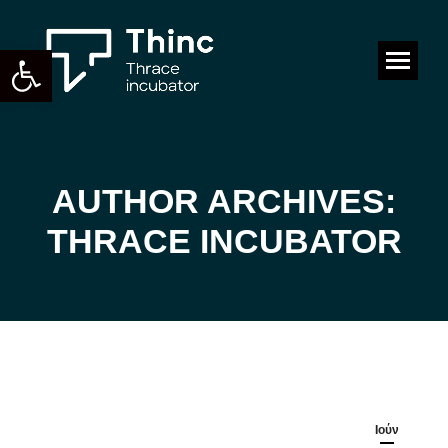
Ανοίξτε τη γραμμή εργαλείων
Search:
AUTHOR ARCHIVES:
You are here:
THRACE INCUBATOR
Ιούν