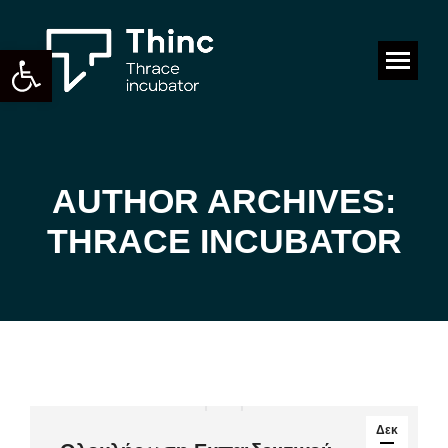
Ανοίξτε τη γραμμή εργαλείων
Search:
AUTHOR ARCHIVES:
You are here:
THRACE INCUBATOR
Δεκ