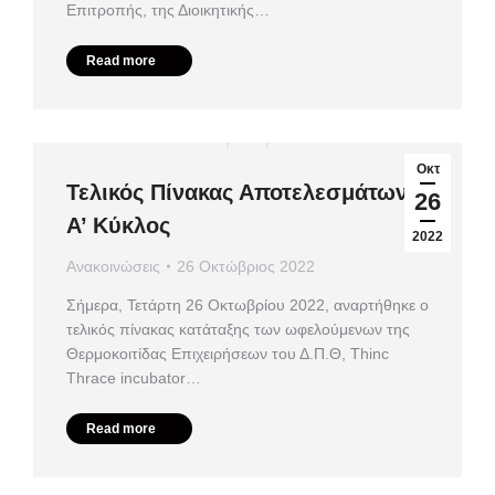
Επιτροπής, της Διοικητικής…
Read more
Οκτ
Τελικός Πίνακας Αποτελεσμάτων –
26
Α’ Κύκλος
2022
Ανακοινώσεις
26 Οκτώβριος 2022
Σήμερα, Τετάρτη 26 Οκτωβρίου 2022, αναρτήθηκε ο
τελικός πίνακας κατάταξης των ωφελούμενων της
Θερμοκοιτίδας Επιχειρήσεων του Δ.Π.Θ, Thinc
Thrace incubator…
Read more