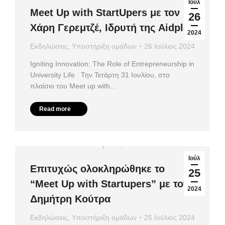
Ιούλ
Meet Up with StartUpers με τον
26
Χάρη Γερεμτζέ, Ιδρυτή της Aidplex
2024
Εκδηλώσεις
,
Υποστήριξη ομάδων
26 Ιούλιος 2024
Igniting Innovation: The Role of Entrepreneurship in
University Life Την Τετάρτη 31 Ιουλίου, στο
πλαίσιο του Meet up with…
Read more
Ιούλ
Επιτυχώς ολοκληρώθηκε το
25
“Meet Up with Startupers” με τον
2024
Δημήτρη Κούτρα
Εκδηλώσεις
,
Υποστήριξη ομάδων
25 Ιούλιος 2024