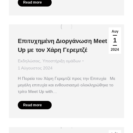
Read more
Αυγ
1
Επιτυχημένη Διοργάνωση Meet
Up με τον Χάρη Γερεμτζέ
2024
Εκδηλώσεις
,
Υποστήριξη ομάδων
1 Αύγουστος 2024
Η Πορεία του Χάρη Γερεμτζέ προς την Επιτυχία Με
μεγάλη επιτυχία και ενθουσιασμό ολοκληρώθηκε το
τρίτο Meet Up with…
Read more