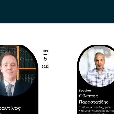
Οκτ
5
2023