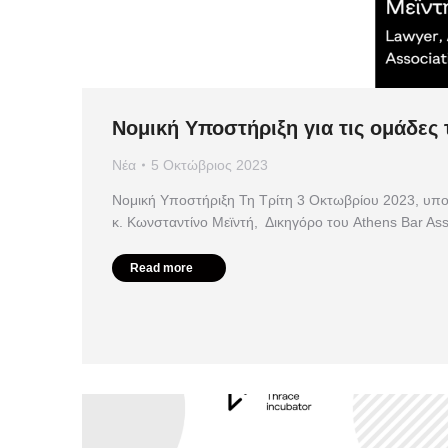
Νομική Υποστήριξη για τις ομάδες 
Νέα
5 Οκτώβριος 2023
Νομική Υποστήριξη Τη Τρίτη 3 Οκτωβρίου 2023, υπο
κ. Κωνσταντίνο Μεϊντή, Δικηγόρο του Athens Bar As
Read more