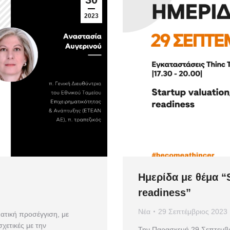
2023
Ημερίδα με θέμα “S
readiness”
Νέα
29 Σεπτέμβριος 2023
ματική προσέγγιση, με
χετικές με την
Την Παρασκευή 29 Σεπτεμβρ