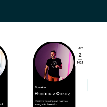
Οκτ
2
2023