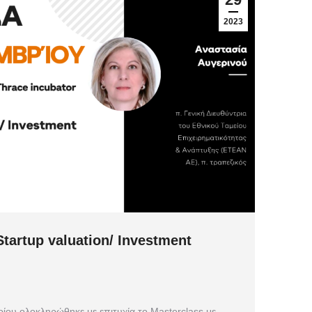
2023
tartup valuation/ Investment
ίου ολοκληρώθηκε με επιτυχία το Masterclass με