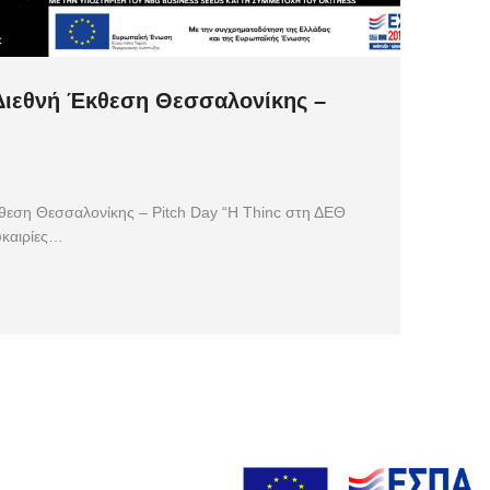
 Διεθνή Έκθεση Θεσσαλονίκης –
θεση Θεσσαλονίκης – Pitch Day “Η Thinc στη ΔΕΘ
ευκαιρίες…