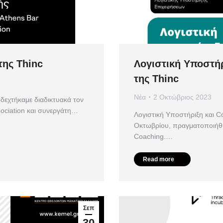
της Thinc
Λογιστική Υποστήρ
της Thinc
Νέα
2 Οκτώβριος 2023
δεχτήκαμε διαδικτυακά τον
sociation και συνεργάτη…
Λογιστική Υποστήριξη και Co
Οκτωβρίου, πραγματοποιήθη
Coaching.…
Read more
Σεπ
30