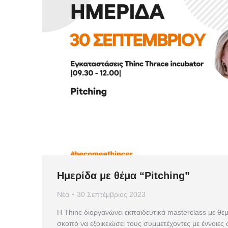
Ημερίδα με θέμα “Pitching”
Νέα
30 Σεπτέμβριος 2023
Η Thinc διοργανώνει εκπαιδευτικά masterclass με θε
σκοπό να εξοικειώσει τους συμμετέχοντες με έννοιες σ