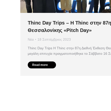
Thinc Day Trips – Η Thinc στην 87
Θεσσαλονίκης «Pitch Day»
Νέα
18 Σεπτέμβριος 2023
Thinc Day Trips Η Thinc στην 87η Διεθνή Έκθεση Θε
μεγάλη επιτυχία πραγματοποιήθηκε το Σάββατο 16 
Read more