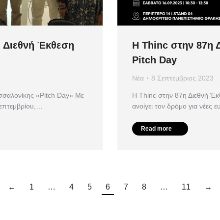
η Διεθνή Έκθεση
Η Thinc στην 87η
Pitch Day
Νέα
8 Σεπτέμβριος 2023
σσαλονίκης «Pitch Day» Με
Η Thinc στην 87η Διεθνή Έκ
Σεπτεμβρίου,…
ανοίγει τον δρόμο για νέες 
Read more
←
1
…
4
5
6
7
8
…
11
→