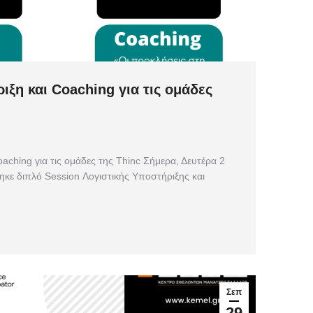
ιξη και Coaching για τις ομάδες
aching για τις ομάδες της Thinc Σήμερα, Δευτέρα 2
κε διπλό Session Λογιστικής Υποστήριξης και
Σεπ
29