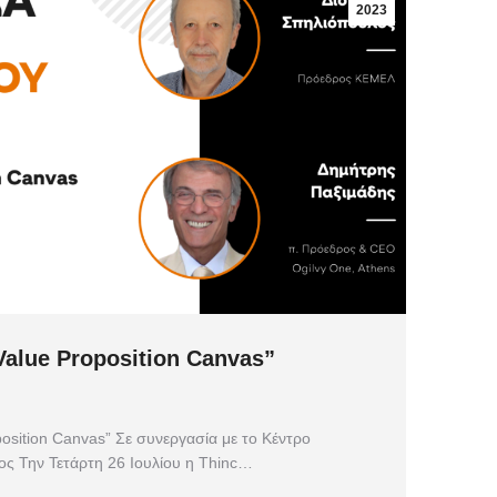
2023
Value Proposition Canvas”
position Canvas” Σε συνεργασία με το Κέντρο
ς Την Τετάρτη 26 Ιουλίου η Thinc…