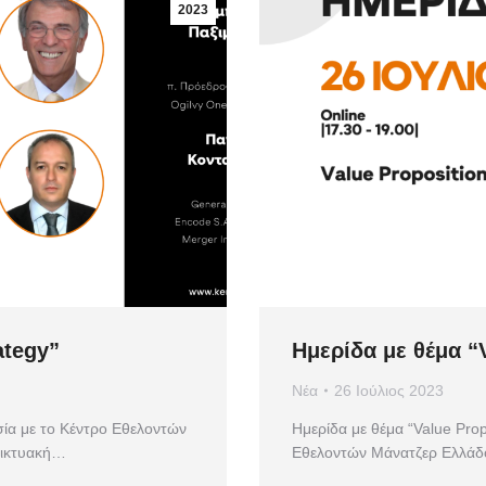
2023
ategy”
Ημερίδα με θέμα “
Νέα
26 Ιούλιος 2023
σία με το Κέντρο Εθελοντών
Ημερίδα με θέμα “Value Pro
δικτυακή…
Εθελοντών Μάνατζερ Ελλάδο