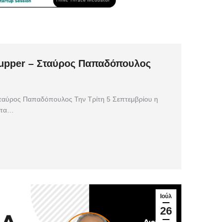
tupper – Σταύρος Παπαδόπουλος
 Σταύρος Παπαδόπουλος Την Τρίτη 5 Σεπτεμβρίου η
η τα…
Ιούλ
26