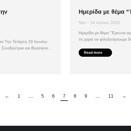
την
Ημερίδα με θέμα “
Νέα
14 Ιούλιος 2023
Ημερίδα με θέμα “Έρευνα αγ
τη χαρά να φιλοξενήσουμε δ
ητα Την Τετάρτη 19 Ιουνίου
, Συνιδρύτρια και Business…
Read more
←
1
…
5
6
7
8
9
…
11
→