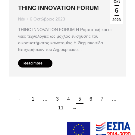
Οκτ
ΤHINC INNOVATION FORUM
6
Νέα
6 Οκτώβριος 2023
2023
ΤHINC INNOVATION FORUM Η Ρομποτική και οι
νέες τεχνολογίες ως μοχλός ενίσχυσης του
οικοσυστήματος καινοτομίας Η Θερμοκοιτίδα
Επιχειρήσεων του Δημοκρίτειου…
Read more
←
1
…
3
4
5
6
7
…
11
→